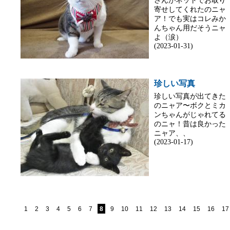
さんがネットでお取り
寄せしてくれたのニャ
ア！でも実はコレみか
んちゃん用だそうニャ
よ（涙）
(2023-01-31)
珍しい写真
珍しい写真が出てきた
のニャア〜ボクとミカ
ンちゃんがじゃれてる
のニャ！昔は良かった
ニャア、、
(2023-01-17)
1
2
3
4
5
6
7
8
9
10
11
12
13
14
15
16
17