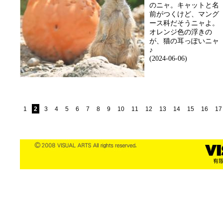
のニャ。キャットと名
前がつくけど、マング
ース科だそうニャよ。
オレンジ色の浮きの
が、猫の耳っぽいニャ
♪
(2024-06-06)
1
2
3
4
5
6
7
8
9
10
11
12
13
14
15
16
17