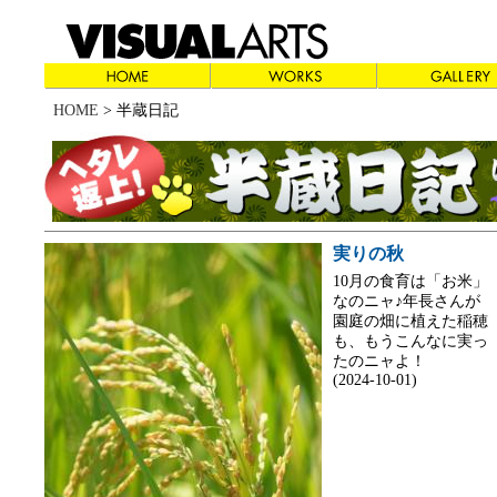
HOME
> 半蔵日記
実りの秋
10月の食育は「お米」
なのニャ♪年長さんが
園庭の畑に植えた稲穂
も、もうこんなに実っ
たのニャよ！
(2024-10-01)