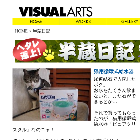
HOME
> 半蔵日記
猫用循環式給水器
尿道結石で入院した
ボク。
お水をたくさん飲ま
ないと、また石がで
きるとか…
それで買ってもらっ
たのが、猫用循環式
給水器「ピュアクリ
スタル」なのニャ！