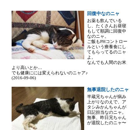
回復中なのニャ
お薬も飲んでいる
し、たくさんお昼寝
もして順調に回復中
なのニャ。
ご飯もPHコントロー
ルという療養食にし
てもらってるのニャ
よ。
なんでも人間のお米
より高いとか…
でも健康にには変えられないのニャア♪
(2016-09-06)
無事退院したのニャ
半蔵兄ちゃんが病み
上がりなのえで、ア
タシみかんちゃんが
日記担当なのニャ。
無事、昨日兄ちゃん
が退院したのニャ〜