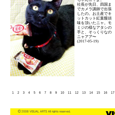
社長が先日、四国ま
でカメラ講師で出張
したの。お土産でキ
ットカット紅葉饅頭
味を頂いたニャ。モ
ミジの様なアタシの
手と、そっくりなの
ニャアア〜
(2017-05-19)
1
2
3
4
5
6
7
8
9
10
11
12
13
14
15
16
17