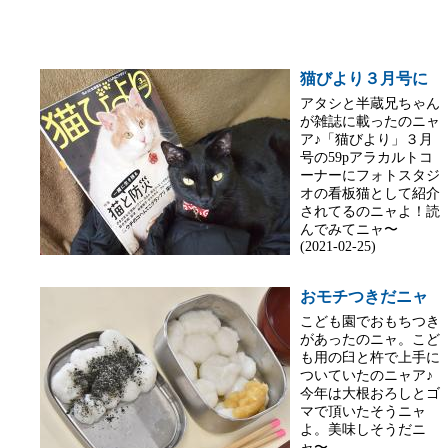
猫びより３月号に
アタシと半蔵兄ちゃん
が雑誌に載ったのニャ
ア♪「猫びより」３月
号の59pアラカルトコ
ーナーにフォトスタジ
オの看板猫として紹介
されてるのニャよ！読
んでみてニャ〜
(2021-02-25)
おモチつきだニャ
こども園でおもちつき
があったのニャ。こど
も用の臼と杵で上手に
ついていたのニャア♪
今年は大根おろしとゴ
マで頂いたそうニャ
よ。美味しそうだニ
ャ〜