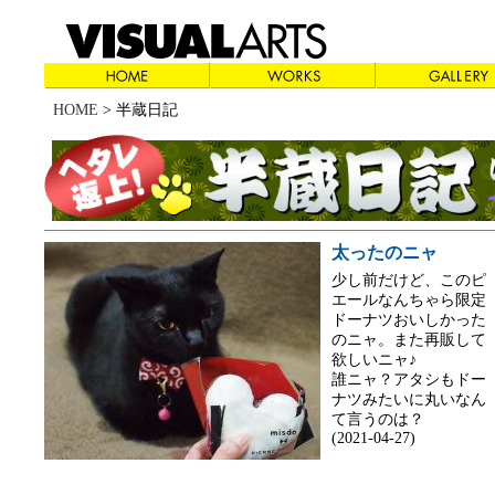
HOME
> 半蔵日記
太ったのニャ
少し前だけど、このピ
エールなんちゃら限定
ドーナツおいしかった
のニャ。また再販して
欲しいニャ♪
誰ニャ？アタシもドー
ナツみたいに丸いなん
て言うのは？
(2021-04-27)